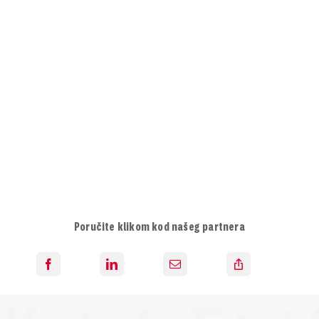
KAR
Search
for:
Poručite klikom kod našeg partnera