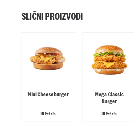
SLIČNI PROIZVODI
er
Mini Cheeseburger
Mega Classic
Burger
Details
Details