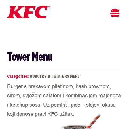
Skip
to
Toggl
content
Navig
POČETNA
MENI
Tower Menu
LOKACIJE
Categories:
BURGERS & TWISTERS MENU
O NAMA
Burger s hrskavom piletinom, hash brownom,
sirom, svježom salatom i kombinacijom majoneza
KONTAKT
i ketchup sosa. Uz pomfrit i piće – slojevi okusa
koji donose pravi KFC užitak.
NOVOSTI