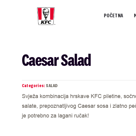
Skip
to
POČETNA
content
Caesar Salad
Categories:
SALAD
Svježa kombinacija hrskave KFC piletine, sočn
salate, prepoznatljivog Caesar sosa i zlatno peč
je potrebno za lagani ručak!